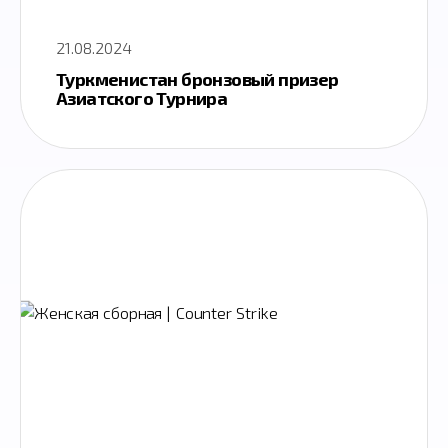
21.08.2024
Туркменистан бронзовый призер
Азиатского Турнира