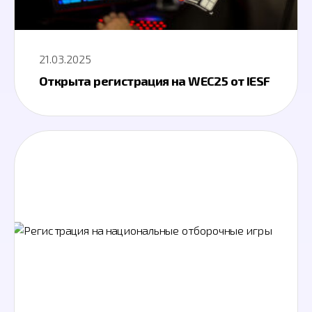
21.03.2025
Открыта регистрация на WEC25 от IESF