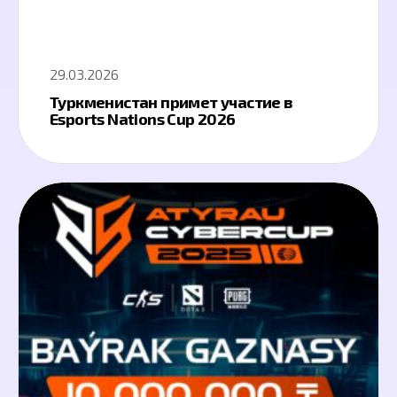
29.03.2026
Туркменистан примет участие в
Esports Nations Cup 2026