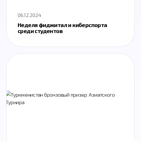
06.12.2024
Неделя фиджитал и киберспорта
среди студентов