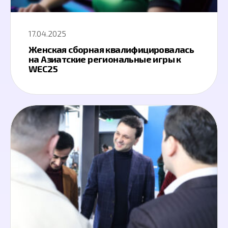
17.04.2025
Женская сборная квалифицировалась
на Азиатские региональные игры к
WEC25