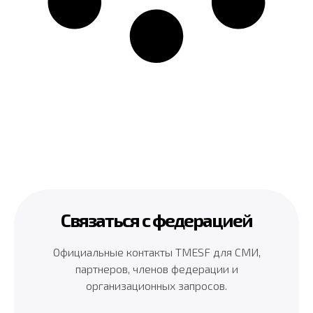
Связаться с федерацией
Официальные контакты TMESF для СМИ,
партнеров, членов федерации и
организационных запросов.