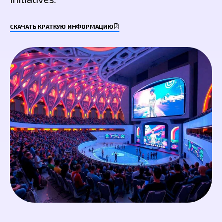
СКАЧАТЬ КРАТКУЮ ИНФОРМАЦИЮ