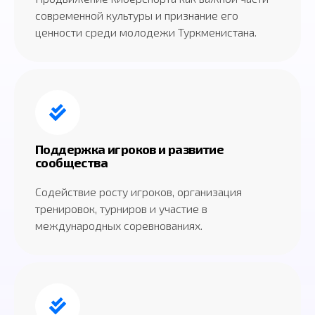
современной культуры и признание его
ценности среди молодежи Туркменистана.
Поддержка игроков и развитие
сообщества
Содействие росту игроков, организация
тренировок, турниров и участие в
международных соревнованиях.