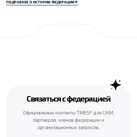
ПОДРОБНЕЕ О ИСТОРИИ ФЕДЕРАЦИИ
Связаться с федерацией
Официальные контакты TMESF для СМИ,
партнеров, членов федерации и
организационных запросов.