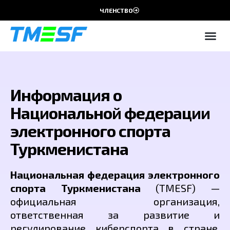
ЧЛЕНСТВО
Информация о
Национальной федерации
электронного спорта
Туркменистана
Национальная федерация электронного
спорта Туркменистана
(TMESF) —
официальная организация,
ответственная за развитие и
регулирование киберспорта в стране.