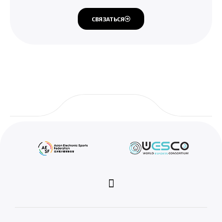
СВЯЗАТЬСЯ