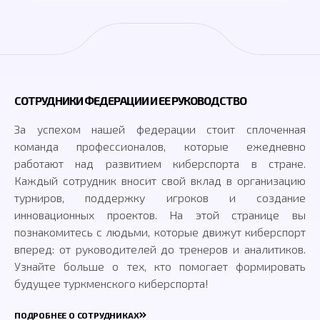
СОТРУДНИКИ ФЕДЕРАЦИИ И ЕЕ РУКОВОДСТВО
За успехом нашей федерации стоит сплоченная
команда профессионалов, которые ежедневно
работают над развитием киберспорта в стране.
Каждый сотрудник вносит свой вклад в организацию
турниров, поддержку игроков и создание
инновационных проектов. На этой странице вы
познакомитесь с людьми, которые движут киберспорт
вперед: от руководителей до тренеров и аналитиков.
Узнайте больше о тех, кто помогает формировать
будущее туркменского киберспорта!
ПОДРОБНЕЕ О СОТРУДНИКАХ