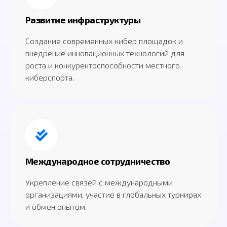
Развитие инфраструктуры
Создание современных кибер площадок и
внедрение инновационных технологий для
роста и конкурентоспособности местного
киберспорта.
Международное сотрудничество
Укрепление связей с международными
организациями, участие в глобальных турнирах
и обмен опытом.