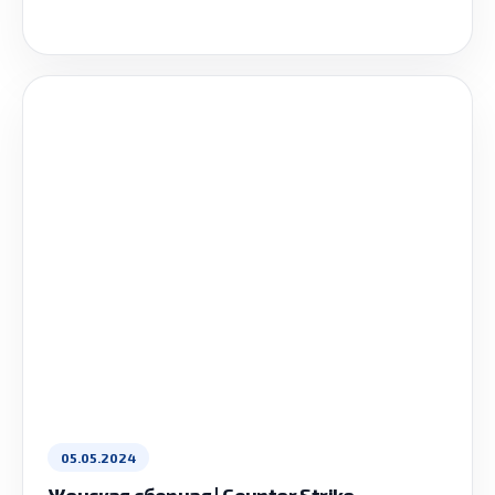
05.05.2024