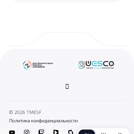
© 2026
TMESF
Политика конфиденциальности