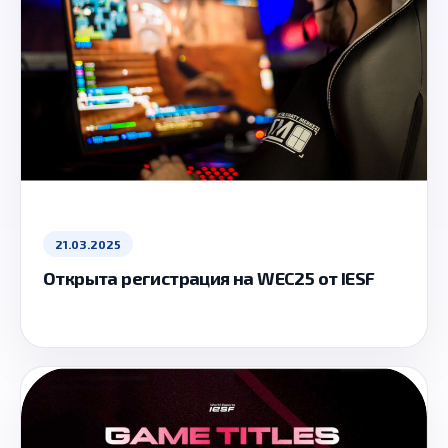
21.03.2025
Открыта регистрация на WEC25 от IESF