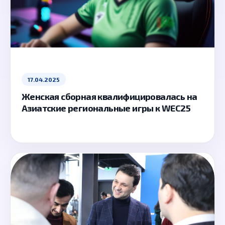
17.04.2025
Женская сборная квалифицировалась на
Азиатские региональные игры к WEC25