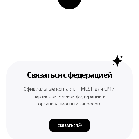
Связаться с федерацией
Официальные контакты TMESF для СМИ,
партнеров, членов федерации и
организационных запросов.
СВЯЗАТЬСЯ