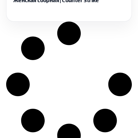
Женская сборная | Counter Strike