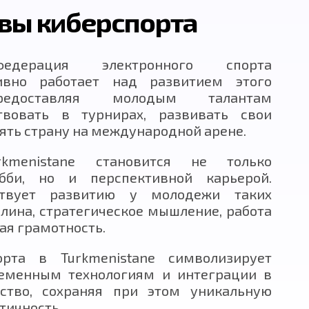
вы киберспорта
федерация электронного спорта
тивно работает над развитием этого
предоставляя молодым талантам
твовать в турнирах, развивать свои
ять страну на международной арене.
rkmenistanе становится не только
бби, но и перспективной карьерой.
бствует развитию у молодежи таких
плина, стратегическое мышление, работа
ая грамотность.
орта в Turkmenistanе символизирует
ременным технологиям и интеграции в
ество, сохраняя при этом уникальную
тичность.