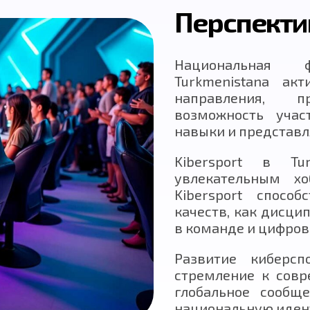
Перспекти
Национальная 
Turkmenistanа ак
направления, 
возможность учас
навыки и представл
Kibersport в Tu
увлекательным хо
Kibersport спосо
качеств, как дисци
в команде и цифров
Развитие киберсп
стремление к сов
глобальное сообщ
национальную иден