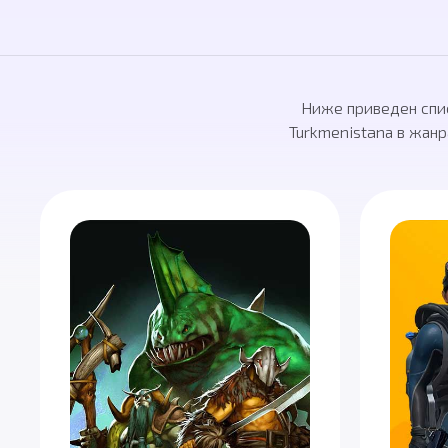
Ниже приведен спи
Turkmenistanа в жанр