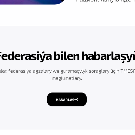
Federasiýa bilen habarlaşy
ar, federasiýa agzalary we guramaçylyk soraglary üçin TMESF
maglumatlary.
HABARLAS