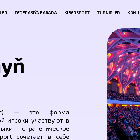
KLER
FEDERASIÝA BARADA
KIBERSPORT
TURNIRLER
KONUL
nyň
рт) — это форма
ой игроки участвуют в
ыки, стратегическое
port сочетает в себе