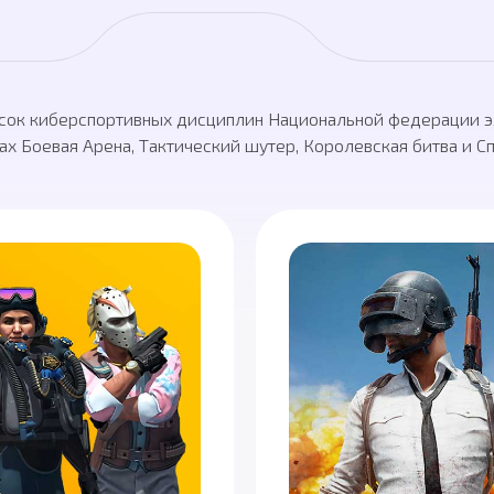
сок киберспортивных дисциплин Национальной федерации э
ах Боевая Арена, Тактический шутер, Королевская битва и 